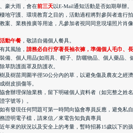
、豪大雨，會在
前三天
以E-Mail通知活動是否如期舉辦。
棲地守護、環境教育之目的，活動過程將對參與者進行
教案、業務推廣等用途，凡參加者視同同意現場照片肖
活動午餐
，敬請自備個人餐具。
有其風險，
請務必自行穿著長袖衣褲，準備個人毛巾、
裝備、個人用品(如雨具、帽子、防曬物品、個人藥品、
除草防護面罩及防護衣。
樹及樹苗周圍半徑50公分內的草，以避免傷及農友之經
成樹皮損傷等。
協會辦理保險業務，留下明確個人資料者（如完整之姓
證字號等）。
如有發現任何問題可第一時間向協會專員反應，避免私
務證明電子檔，請來信／來電告知負責專員
近年來的狀況以及安全上的考量，暫時招募15歲以下的