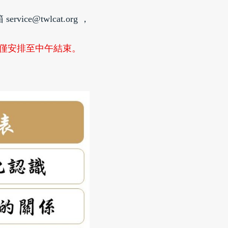
e@twlcat.org ，
，僅安排至中午結束。