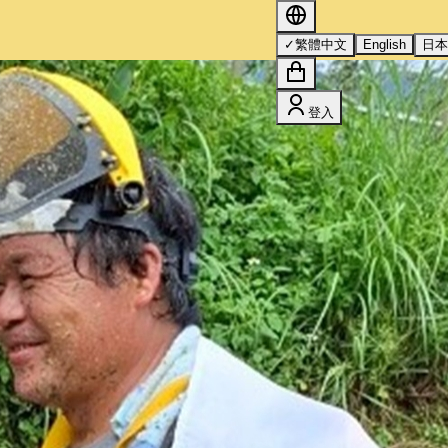
s 的詳情，請參閱我們的
隱私權政策
。
✓
繁體中文
English
日
登入