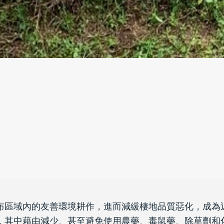
布區域內的友善環境耕作，進而減緩棲地品質惡化，成為
，其中藉由減少、甚至避免使用農藥、毒鼠藥、除草劑和