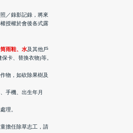
拍照／錄影記錄，將來
像權授權於會後各式露
長筒雨鞋、水
及其他戶
健保卡、替換衣物)等。
濟作物，如砍除果樹及
名、手機、出生年月
自處理。
孩童擔任除草志工，請