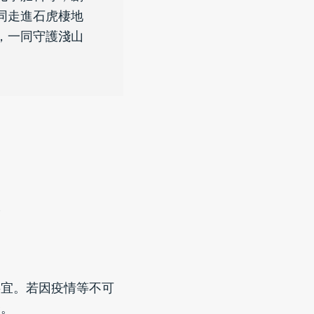
同走進石虎棲地
，一同守護淺山
工
）
事宜。若因疫情等不可
合。